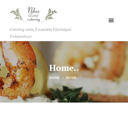
Catering veria, Ενοικίαση Εξοπλισμού
Εκδηλώσεων
Home..
HOME
HOME..