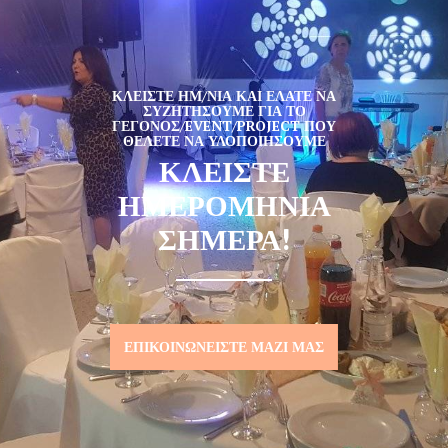
ΚΛΕΊΣΤΕ ΗΜ/ΝΊΑ ΚΑΙ ΕΛΆΤΕ ΝΑ
ΣΥΖΗΤΉΣΟΥΜΕ ΓΙΑ ΤΟ
ΓΕΓΟΝΌΣ/EVENT/PROJECT ΠΟΥ
ΘΈΛΕΤΕ ΝΑ ΥΛΟΠΟΙΉΣΟΥΜΕ
ΚΛΕΙΣΤΕ
ΗΜΕΡΟΜΗΝΙΑ
ΣΗΜΕΡΑ!
ΕΠΙΚΟΙΝΩΝΕΊΣΤΕ ΜΑΖΊ ΜΑΣ