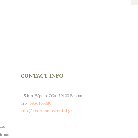
CONTACT INFO
1.5 km. Βέροια-Σέλι, 59100 Βέροια
Τηλ:
6936163080
info@exoplismosrental.gr
εων
Βέροια