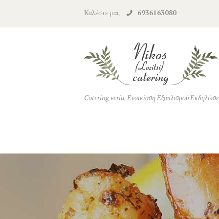
Καλέστε μας
6936163080
Catering veria, Ενοικίαση Εξοπλισμού Εκδηλώσ