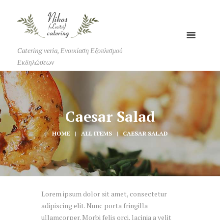
Catering veria, Ενοικίαση Εξοπλισμού
Εκδηλώσεων
Caesar Salad
HOME
ALL ITEMS
CAESAR SALAD
Lorem ipsum dolor sit amet, consectetur
adipiscing elit. Nunc porta fringilla
ullamcorper. Morbi felis orci, lacinia a velit