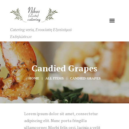
Catering veria, Ενοικίαση Εξοπλισμού
Εκδηλώσεων
Candied Grapes
HOME
ALL ITEMS
CANDIED GRAPES
Lorem ipsum dolor sit amet, consectetur
adipiscing elit. Nunc porta fringilla
ullamcorper. Morbi felis orci, lacinia a velit